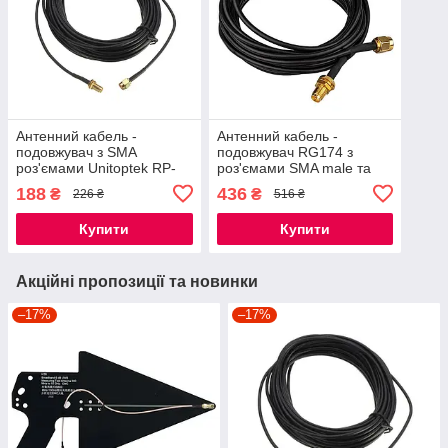
Антенний кабель -
Антенний кабель -
подовжувач з SMA
подовжувач RG174 з
роз'ємами Unitoptek RP-
роз'ємами SMA male та
SMA-1, довжиною 1 метр
SMA Female, довжиною 10
188
436
₴
₴
226 ₴
516 ₴
метрів
Купити
Купити
Акційні пропозиції та новинки
–17%
–17%