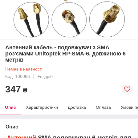
Антенний кабель - подовжувач з SMA
роз'ємами Unitoptek RP-SMA-6, довжиною 6
метрів
Немає в наявності
Код: 100086
Роздріб
347
₴
Опис
Характеристики
Доставка
Оплата
Умови п
Опис
Антенний
SMA подовжувач 6 метрів для