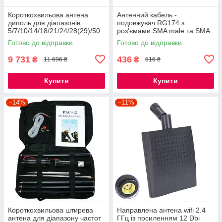
Короткохвильова антена
Антенний кабель -
диполь для діапазонів
подовжувач RG174 з
5/7/10/14/18/21/24/28(29)/50
роз'ємами SMA male та SMA
мГц Windcamp Gipsy 5-
Female, довжиною 10 метрів
Готово до відправки
Готово до відправки
50MHz
9 731
436
₴
₴
11 696 ₴
516 ₴
Купити
Купити
–14%
–11%
Короткохвильова штирева
Направлена ​​антена wifi 2.4
антена для діапазону частот
ГГц із посиленням 12 Dbi