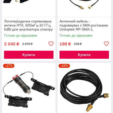
Логоперіодична спрямована
Антенний кабель -
антена HT6, 600мГц-10 ГГц,
подовжувач з SMA роз'ємами
6dBi для аналізатора спектру
Unitoptek RP-SMA-1,
SA6
довжиною 1 метр
Готово до відправки
Готово до відправки
2 040
188
₴
₴
2 470 ₴
226 ₴
Купити
Купити
–17%
–16%