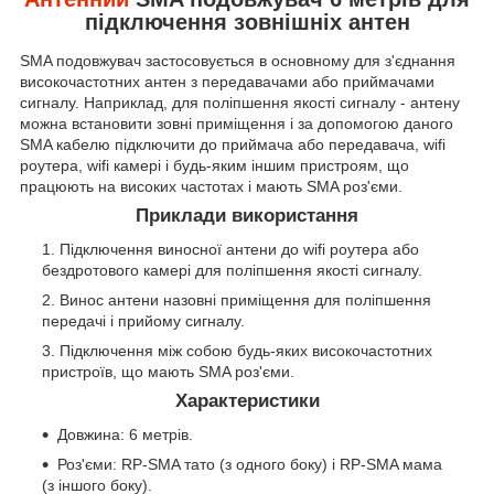
підключення зовнішніх антен
SMA подовжувач застосовується в основному для з'єднання
високочастотних антен з передавачами або приймачами
сигналу. Наприклад, для поліпшення якості сигналу - антену
можна встановити зовні приміщення і за допомогою даного
SMA кабелю підключити до приймача або передавача, wifi
роутера, wifi камері і будь-яким іншим пристроям, що
працюють на високих частотах і мають SMA роз'єми.
Приклади використання
Підключення виносної антени до wifi роутера або
бездротового камері для поліпшення якості сигналу.
Винос антени назовні приміщення для поліпшення
передачі і прийому сигналу.
Підключення між собою будь-яких високочастотних
пристроїв, що мають SMA роз'єми.
Характеристики
Довжина: 6 метрів.
Роз'єми: RP-SMA тато (з одного боку) і RP-SMA мама
(з іншого боку).