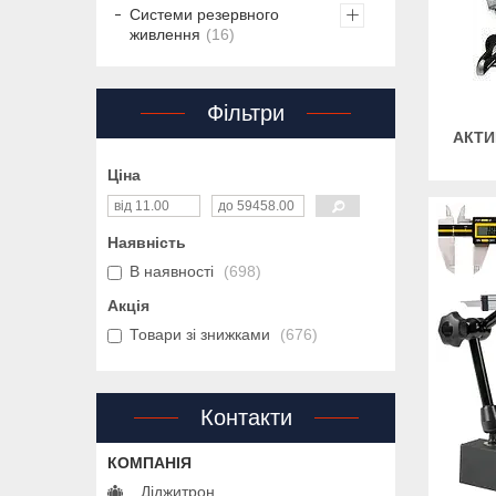
Системи резервного
живлення
16
Фільтри
АКТИ
Ціна
Наявність
В наявності
698
Акція
Товари зі знижками
676
Контакти
Діджитрон