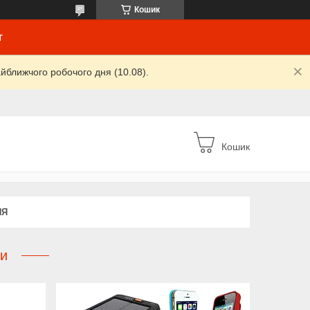
Кошик
т
йближчого робочого дня (10.08).
Кошик
НЯ
ги