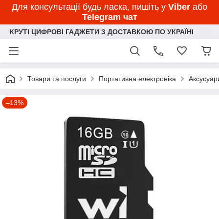
Для консультації будь ласка, пишіть у
Viber
або
Telegram чат
КРУТІ ЦИФРОВІ ГАДЖЕТИ З ДОСТАВКОЮ ПО УКРАЇНІ
Товари та послуги
Портативна електроніка
Аксусуар
–13%