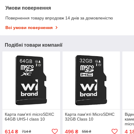
Умови повернення
Повернення товару впродовж 14 днів за домовленістю
Всі умови повернення
Подібні товари компанії
Карта пам'яті microSDXC
Карта пам'яті MicroSDHC
Віде
64GB UHS-I class 10
32GB Class 10
каме
micr
256 
614
496
4 1
₴
₴
714 ₴
556 ₴
AHD 