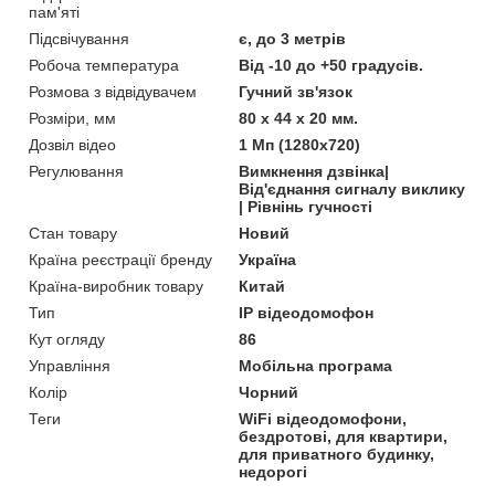
пам'яті
Підсвічування
є, до 3 метрів
Робоча температура
Від -10 до +50 градусів.
Розмова з відвідувачем
Гучний зв'язок
Розміри, мм
80 x 44 x 20 мм.
Дозвіл відео
1 Мп (1280х720)
Регулювання
Вимкнення дзвінка|
Від'єднання сигналу виклику
| Рівнінь гучності
Стан товару
Новий
Країна реєстрації бренду
Україна
Країна-виробник товару
Китай
Тип
IP відеодомофон
Кут огляду
86
Управління
Мобільна програма
Колір
Чорний
Теги
WiFi відеодомофони,
бездротові, для квартири,
для приватного будинку,
недорогі