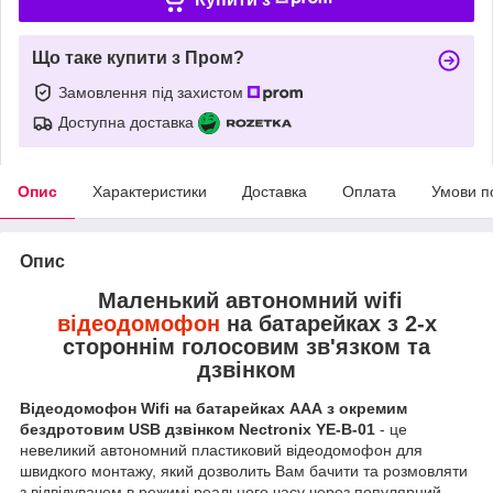
Що таке купити з Пром?
Замовлення під захистом
Доступна доставка
Опис
Характеристики
Доставка
Оплата
Умови п
Опис
Маленький автономний wifi
відеодомофон
на батарейках з 2-х
стороннім голосовим зв'язком та
дзвінком
Відеодомофон Wifi на батарейках ААА з окремим
бездротовим USB дзвінком Nectronix YE-B-01
- це
невеликий автономний пластиковий відеодомофон для
швидкого монтажу, який дозволить Вам бачити та розмовляти
з відвідувачем в режимі реального часу через популярний