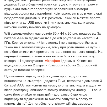
додаток Tuya з будь-якої точки світу де є інтернет, а також у
будь-який момент переглянути зображення з камери
відеодомофона на смартфоні. Крім цього, він має в комплекті
бездротовий динамік з USB роз'ємом, який ви можете просто
підключити до USB розетки і чути звук виклику, коли хтось
натисне кнопку виклику на домофоні.
Wifi відеодомофон має розмір 80 x 44 x 20 мм, працює від 3х
батареї ААА та підключається до wifi роутерів на частоті 2.4
ГГц. Корпус виконаний із пластику і не є вандалостійким, а
також не є вологозахищеним, тому при розміщенні на вулиці
потрібно виключити прямого потрапляння на нього опадів. На
передній панелі розташована велика біла кнопка виклику,
камера, ІЧ підсвічування,
мікрофон
і динамік. Кріпиться
відеодомофон на 2 шурупи (саморізи) або на 2х сторонній
скотч до плоскої поверхні.
Підключення відеодомофона дуже просте, достатньо
встановити на смартфон додаток Tuya, вставити в домофон 3
батареї ААА і натиснути на ньому кнопку виклику, а в додатку,
після реєстрації облікового запису натиснути кнопку "+" і воно
саме його знайде як пристрій - достатньо буде лише
підтвердити підключення та вказати вашу wifi мережу та
пароль від неї. Для стабільного зв'язку wifi відеодомофон