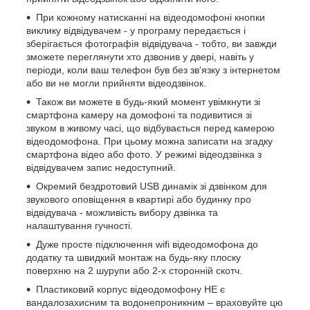
При кожному натисканні на відеодомофоні кнопки
виклику відвідувачем - у програму передається і
зберігається фотографія відвідувача - тобто, ви завжди
зможете переглянути хто дзвонив у двері, навіть у
періоди, коли ваш телефон був без зв'язку з інтернетом
або ви не могли прийняти відеодзвінок.
Також ви можете в будь-який момент увімкнути зі
смартфона камеру на домофоні та подивитися зі
звуком в живому часі, що відбувається перед камерою
відеодомофона. При цьому можна записати на згадку
смартфона відео або фото. У режимі відеодзвінка з
відвідувачем запис недоступний.
Окремий бездротовий USB динамік зі дзвінком для
звукового оповіщення в квартирі або будинку про
відвідувача - можливість вибору дзвінка та
налаштування гучності.
Дуже просте підключення wifi відеодомофона до
додатку та швидкий монтаж на будь-яку плоску
поверхню на 2 шурупи або 2-х сторонній скотч.
Пластиковий корпус відеодомофону НЕ є
вандалозахисним та водонепроникним – враховуйте цю