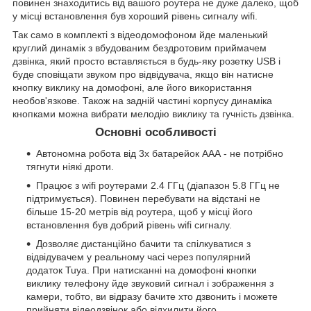
повинен знаходитись від вашого роутера не дуже далеко, щоб
у місці встановлення був хороший рівень сигналу wifi.
Так само в комплекті з відеодомофоном йде маленький
круглий динамік з вбудованим бездротовим приймачем
дзвінка, який просто вставляється в будь-яку розетку USB і
буде сповіщати звуком про відвідувача, якщо він натисне
кнопку виклику на домофоні, але його використання
необов'язкове. Також на задній частині корпусу динаміка
кнопками можна вибрати мелодію виклику та гучність дзвінка.
Основні особливості
Автономна робота від 3х батарейок ААА - не потрібно
тягнути ніякі дроти.
Працює з wifi роутерами 2.4 ГГц (діапазон 5.8 ГГц не
підтримується). Повинен перебувати на відстані не
більше 15-20 метрів від роутера, щоб у місці його
встановлення був добрий рівень wifi сигналу.
Дозволяє дистанційно бачити та спілкуватися з
відвідувачем у реальному часі через популярний
додаток Tuya. При натисканні на домофоні кнопки
виклику телефону йде звуковий сигнал і зображення з
камери, тобто, ви відразу бачите хто дзвонить і можете
прийняти відеодзвінок або відхилити його.