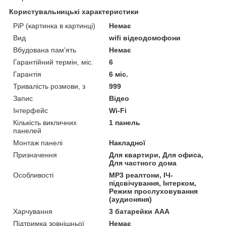
Користувальницькі характеристики
PiP (картинка в картинці)
Немає
Вид
wifi відеодомофони
Вбудована пам'ять
Немає
Гарантійний термін, міс.
6
Гарантія
6 міс.
Тривалість розмови, з
999
Запис
Відео
Інтерфейс
Wi-Fi
Кількість викличних
1 панель
панелей
Монтаж панелі
Накладної
Призначення
Для квартири, Для офиса,
Для частного дома
Особливості
MP3 реалтони, ІЧ-
підсвічування, Інтерком,
Режим прослуховування
(аудионяня)
Харчування
3 батарейки ААА
Підтримка зовнішньої
Немає