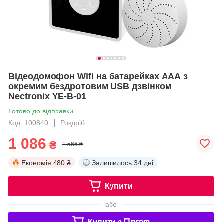
Відеодомофон Wifi на батарейках ААА з
окремим бездротовим USB дзвінком
Nectronix YE-B-01
Готово до відправки
Код: 100840
Роздріб
1 086
₴
1 566 ₴
Економія
480 ₴
Залишилось
34 дні
Купити
або
Купити з