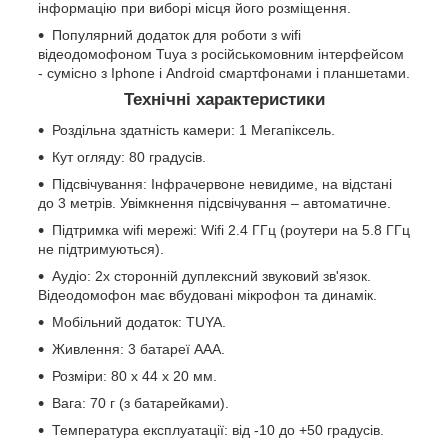
інформацію при виборі місця його розміщення.
Популярний додаток для роботи з wifi
відеодомофоном Tuya з російськомовним інтерфейсом
- сумісно з Iphone і Android смартфонами і планшетами.
Технічні характеристики
Роздільна здатність камери: 1 Мегапіксель.
Кут огляду: 80 градусів.
Підсвічування: Інфрачервоне невидиме, на відстані
до 3 метрів. Увімкнення підсвічування – автоматичне.
Підтримка wifi мережі: Wifi 2.4 ГГц (роутери на 5.8 ГГц
не підтримуються).
Аудіо: 2х сторонній дуплексний звуковий зв'язок.
Відеодомофон має вбудовані мікрофон та динамік.
Мобільний додаток: TUYA.
Живлення: 3 батареї ААА.
Розміри: 80 x 44 x 20 мм.
Вага: 70 г (з батарейками).
Температура експлуатації: від -10 до +50 градусів.