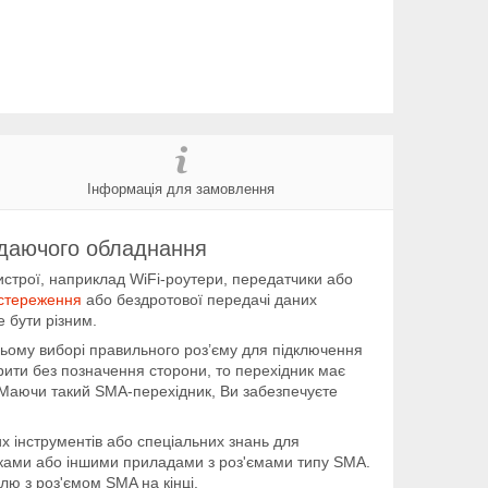
Інформація для замовлення
едаючого обладнання
ристрої, наприклад WiFi-роутери, передатчики або
стереження
або бездротової передачі даних
е бути різним.
 цьому виборі правильного роз’єму для підключення
рити без позначення сторони, то перехідник має
). Маючи такий SMA-перехідник, Ви забезпечуєте
их інструментів або спеціальних знань для
иками або іншими приладами з роз'ємами типу SMA.
ю з роз'ємом SMA на кінці.