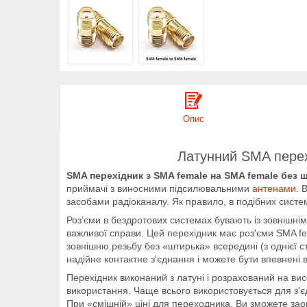
Опис
Латунний SMA перех
SMA перехідник з SMA female на SMA female без ш
приймачі з виносними підсилювальними
антенами
. 
засобами радіоканалу. Як правило, в подібних систем
Роз’єми в бездротових системах бувають із зовнішнім
важливої справи. Цей перехідник має роз'єми SMA fe
зовнішню резьбу без «штирька» всередині (з однієї 
надійне контактне з'єднання і можете бути впевнені в
Перехідник виконаний з латуні і розрахований на вис
використання. Чаще всього використовується для з
При «смішній» ціні для переходника, Ви зможете зао