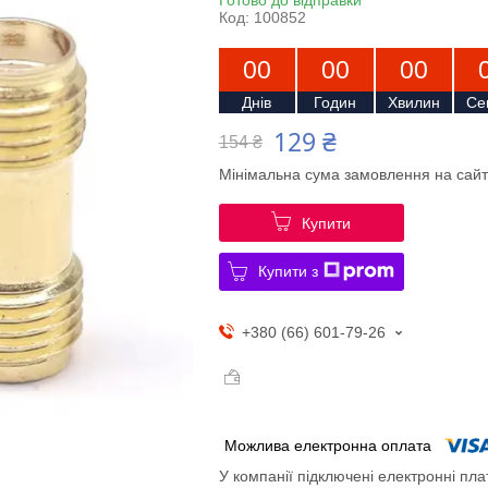
Код:
100852
0
0
0
0
0
0
Днів
Годин
Хвилин
Се
129 ₴
154 ₴
Мінімальна сума замовлення на сайт
Купити
Купити з
+380 (66) 601-79-26
У компанії підключені електронні пла