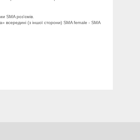
ми SMA роз'ємів.
а» всередині (з іншої сторони) SMA female - SMA