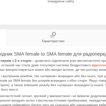
покидаючи сайту.
Характеристики
ідник SMA female to SMA female для радіопер
тирків з 2-х сторін
– дозволить підключити різні високочастотні п
В останній час стали дуже популярні системи бездротового
відеоспо
ах використовуються знімні або вихідні антени, де тип роз'єму мож
 і внутрішнім різьбом, так «штирком» всередині або без нього, при
male на SMA female без штирків всередині з обох сторін. Якщо гово
сторни), а також зовнішню резьбу без «штирька» всередині (з іншої
 його якості.
окочастотний сигнал, зручний у використанні і не вимагає додатков
'єднання вихідних антен з високочастотними приймачами, передатч
щадити неймовірно багато часу на з'єднанні або наращивании кабел