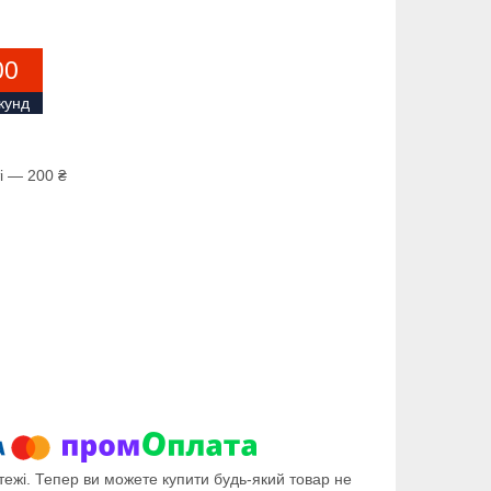
0
0
кунд
і — 200 ₴
тежі. Тепер ви можете купити будь-який товар не