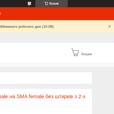
Кошик
т
йближчого робочого дня (10.08).
Кошик
le на SMA female без штирків з 2-х