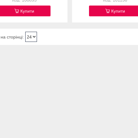
100895
101156
Купити
Купити