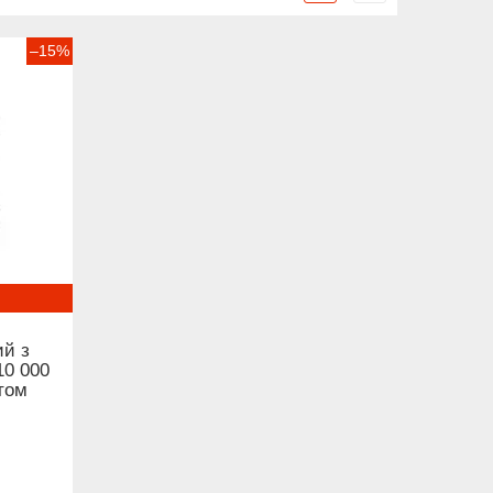
–15%
ий з
10 000
том