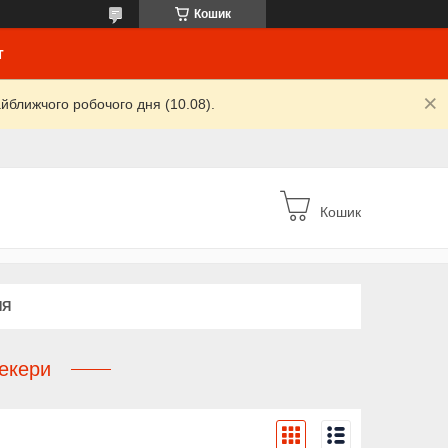
Кошик
т
йближчого робочого дня (10.08).
Кошик
НЯ
екери