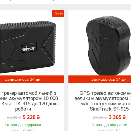
–16%
Залишилось 34 дні
Залишилось 34 дні
 трекер автомобільний з
GPS трекер автономн
ким акумулятором 10 000
великим акумулятором 
TKstar TK-915 до 120 днів
мАг з потужним магні
роботи
SinoTrack ST-915
5 220 ₴
3 365 ₴
6 230 ₴
3 966 ₴
Готово до відправки
Готово до відправки