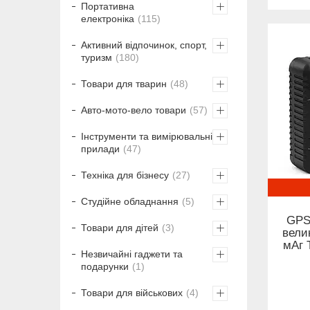
Портативна
електроніка
115
Активний відпочинок, спорт,
туризм
180
Товари для тварин
48
Авто-мото-вело товари
57
Інструменти та вимірювальні
прилади
47
Техніка для бізнесу
27
Студійне обладнання
5
GPS
Товари для дітей
3
вели
мАг 
Незвичайні гаджети та
подарунки
1
Товари для військових
4