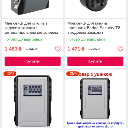
Міні сейф для ключів з
Міні сейф для ключів
кодовим замком і
настінний Badoo Security T8,
антивандальним металевим
з кодовим замком і
корпусом Badoo Security T10
антивандальним металевим
Готово до відправки
Готово до відправки
корпусом
1 483
1 471
₴
₴
1 766 ₴
1 726 ₴
Купити
Купити
–12%
–25%