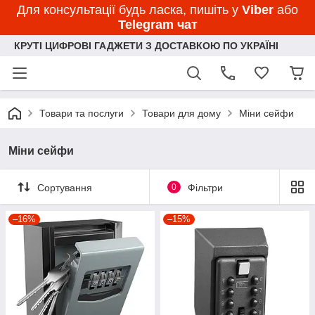
Для консультації будь ласка, пишіть у
Viber
або
Telegram чат
КРУТІ ЦИФРОВІ ГАДЖЕТИ З ДОСТАВКОЮ ПО УКРАЇНІ
Товари та послуги
Товари для дому
Міни сейфи
Міни сейфи
Сортування
0
Фільтри
–16%
–15%