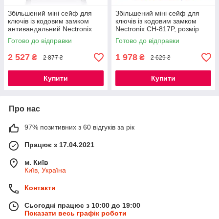
Збільшений міні сейф для
Збільшений міні сейф для
ключів із кодовим замком
ключів із кодовим замком
антивандальний Nectronix
Nectronix CH-817P, розмір
CH-817P, розмір 135*95*56
135*95*56 мм (УЦІНКА -
Готово до відправки
Готово до відправки
мм
пошкоджена фарба)
2 527
1 978
₴
₴
2 877 ₴
2 629 ₴
Купити
Купити
Про нас
97% позитивних з 60 відгуків за рік
Працює з 17.04.2021
м. Київ
Київ, Україна
Контакти
Сьогодні працює з 10:00 до 19:00
Показати весь графік роботи