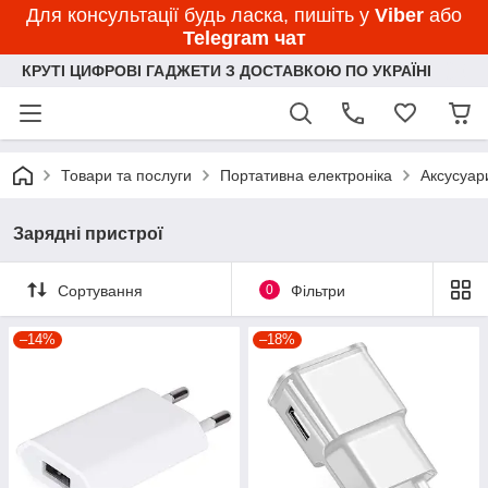
Для консультації будь ласка, пишіть у
Viber
або
Telegram чат
КРУТІ ЦИФРОВІ ГАДЖЕТИ З ДОСТАВКОЮ ПО УКРАЇНІ
Товари та послуги
Портативна електроніка
Аксусуар
Зарядні пристрої
Сортування
0
Фільтри
–14%
–18%