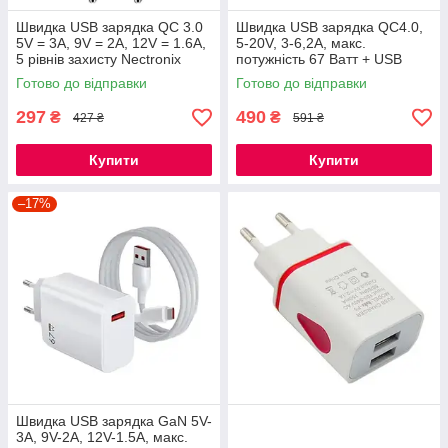
Швидка USB зарядка QC 3.0
Швидка USB зарядка QC4.0,
5V = 3A, 9V = 2A, 12V = 1.6A,
5-20V, 3-6,2A, макс.
5 рівнів захисту Nectronix
потужність 67 Ватт + USB
QC11
кабель 1метр Nectronix MDY-
Готово до відправки
Готово до відправки
12
297
490
₴
₴
427 ₴
591 ₴
Купити
Купити
–17%
Швидка USB зарядка GaN 5V-
3A, 9V-2A, 12V-1.5A, макс.